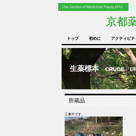
The Garden of Medicinal Plants,KPU
京都
トップ
初めに
アクティビテ
生薬標本
CRUDE 
所蔵品
工事中です。