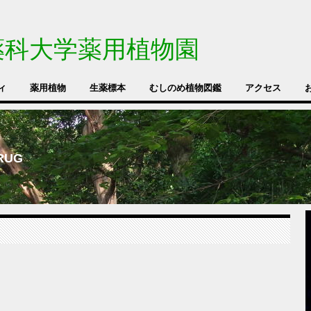
薬科大学薬用植物園
ィ
薬用植物
生薬標本
むしのめ植物図鑑
アクセス
DRUG